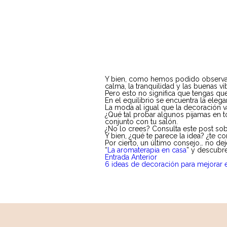
Y bien, como hemos podido observar,
calma, la tranquilidad y las buenas vi
Pero esto no significa que tengas q
En el equilibrio se encuentra la ele
La moda al igual que la decoración 
¿Qué tal probar algunos pijamas en 
conjunto con tu salón.
¿No lo crees? Consulta este post so
Y bien, ¿qué te parece la idea? ¿te 
Por cierto, un último consejo… no dej
“
La aromaterapia en casa
” y descubr
Entrada Anterior
6 ideas de decoración para mejorar e