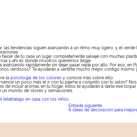
 las tendencias siguen avanzando a un ritmo muy ligero, y el verde 
braciones.
ue hacer de tu casa un lugar completamente salvaje con muchas plant
gancia y ahí es donde nosotros queremos llegar.
va avanzando rápidamente sin dejar pasar nada por alto. Por eso, en
tonos verdosos? Te ayudarán a sentirte mucho mejor contigo mismo y 
bre la
psicología de los colores
y conoce más sobre ello.
convence un poco más el ir con tu pijama a conjunto con tu salón? No
es de incluir aromas en tu hogar, estos te ayudarán a darle ese toque 
e un mundo de olores y sensaciones.
l teletrabajo en casa con los niños
Entrada siguiente
6 ideas de decoración para mejorar