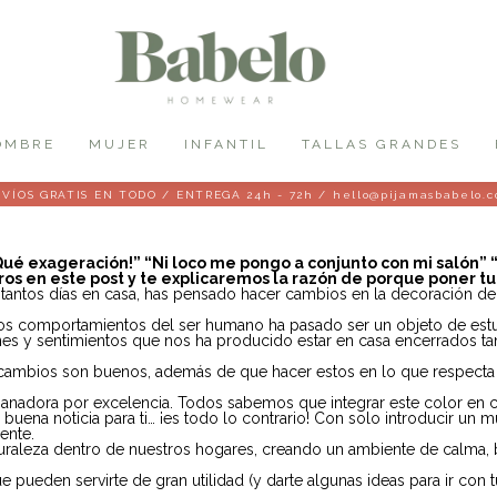
OMBRE
MUJER
INFANTIL
TALLAS GRANDES
VÍOS GRATIS EN TODO / ENTREGA 24h - 72h / hello@pijamasbabelo.
Qué exageración!” “Ni loco me pongo a conjunto con mi salón”
s en este post y te explicaremos la razón de porque poner tu 
r tantos días en casa, has pensado hacer cambios en la decoración de
e los comportamientos del ser humano ha pasado ser un objeto de est
ones y sentimientos que nos ha producido estar en casa encerrados t
cambios son buenos, además de que hacer estos en lo que respecta 
 ganadora por excelencia. Todos sabemos que integrar este color en
buena noticia para ti… ¡es todo lo contrario! Con solo introducir un m
ente.
turaleza dentro de nuestros hogares, creando un ambiente de calma, bi
 pueden servirte de gran utilidad (y darte algunas ideas para ir con t