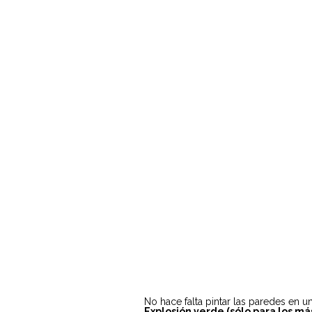
No hace falta pintar las paredes en u
Explosión verde (sólo para los más