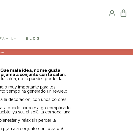
FAMILY
BLOG
com
 “Qué mala idea, no me gusta
pijama a conjunto con tu salón.
 tu salón, no te puedes perder la
udio muy importante para los
anto tiempo ha generado un revuelo
a la decoración, con unos colores
 casa puede parecer algo complicado
ueble, ya sea el sofá, la cómoda, una
enestar y relax sin perder la
u pijama a conjunto con tu salón):