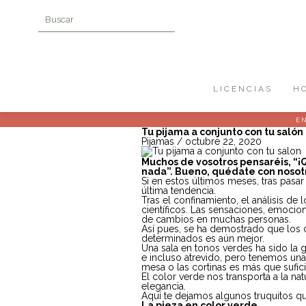
LICENCIAS
H
EN
Tu pijama a conjunto con tu salón
Pijamas
/ octubre 22, 2020
Muchos de vosotros pensaréis, “¡
nada”. Bueno, quédate con nosotro
Si en estos últimos meses, tras pasa
última tendencia.
Tras el confinamiento, el análisis d
científicos. Las sensaciones, emoci
de cambios en muchas personas.
Así pues, se ha demostrado que los 
determinados es aún mejor.
Una sala en tonos verdes ha sido la
e incluso atrevido, pero tenemos una 
mesa o las cortinas es más que sufici
El color verde nos transporta a la na
elegancia.
Aquí te dejamos algunos truquitos que
La pieza en color verde.