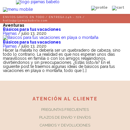
ENVÍOS GRATIS EN TODO / ENTREGA 24h - 72h /
hello@pijamasbabelo.com
Aventuras
Básicos para tus vacaciones
Pijamas
/ julio 13, 2020
Básicos para tus vacaciones
Pijamas
/ julio 13, 2020
Hacer la maleta no debería ser un quebradero de cabeza, sino
todo lo contrario. La realidad es que nos esperan unos días
maravillosos en familia o con los amigos relajándonos,
divirtiéndonos y sin preocupaciones. ¿Estás listo/a? En el
siguiente post te traemos algunas ideas de básicos para tus
vacaciones en playa o montaña, todo que […]
ATENCIÓN AL CLIENTE
PREGUNTAS FRECUENTES
PLAZOS DE ENVÍO Y ENVÍOS
CAMBIOS Y DEVOLUCIONES