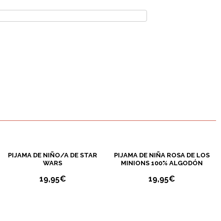
7
8
10
12
4
6
8
10
12
PIJAMA DE NIÑO/A DE STAR
PIJAMA DE NIÑA ROSA DE LOS
WARS
MINIONS 100% ALGODÓN
19,95
€
19,95
€