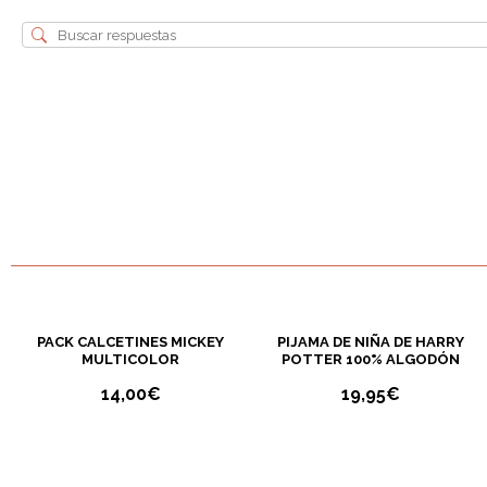
6
8
10
12
14
PACK CALCETINES MICKEY
PIJAMA DE NIÑA DE HARRY
MULTICOLOR
POTTER 100% ALGODÓN
14,00
€
19,95
€