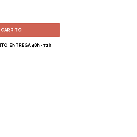
ntes de agregar al carrito!
L CARRITO
L CARRITO
TO. ENTREGA 48h - 72h