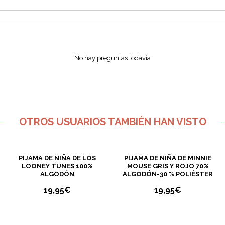
No hay preguntas todavía
4
6
8
10
12
4
6
8
10
12
OTROS USUARIOS TAMBIÉN HAN VISTO
PIJAMA DE NIÑA DE LOS
PIJAMA DE NIÑA DE MINNIE
LOONEY TUNES 100%
MOUSE GRIS Y ROJO 70%
ALGODÓN
ALGODÓN-30 % POLIÉSTER
19,95
€
19,95
€