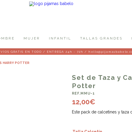
OMBRE
MUJER
INFANTIL
TALLAS GRANDES
VÍOS GRATIS EN TODO / ENTREGA 24h - 72h / hello@pijamasbabelo.
ES HARRY POTTER
Set de Taza y C
Potter
REF.MMU-1
12,00
€
Este pack de calcetines y taza 
Talla Calcetín